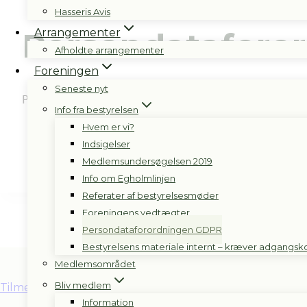
Hasseris Avis
Arrangementer
Persondataforo
Afholdte arrangementer
Foreningen
Seneste nyt
På bestyrelsesmødet den 12. juni 2018 har
Info fra bestyrelsen
Hvem er vi?
Vilkår for GDPR for Hasseris Grundejerfo
Indsigelser
Medlemsundersøgelsen 2019
Info om Egholmlinjen
Referater af bestyrelsesmøder
Foreningens vedtægter
Persondataforordningen GDPR
Bestyrelsens materiale internt – kræver adgangs
Medlemsområdet
Bliv medlem
Tilmeld kontingent til Betalingsservice
Information