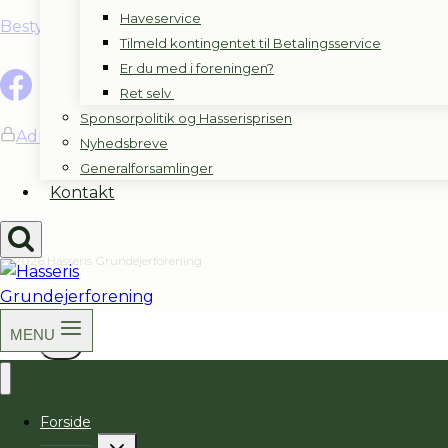
Haveservice
Bestyrelseslogin
Tilmeld kontingentet til Betalingsservice
Er du med i foreningen?
Ret selv
Sponsorpolitik og Hasserisprisen
Admin login
Nyhedsbreve
Generalforsamlinger
Kontakt
© 2026 Hasseris Grundejerforening
MENU
Forside
Skift