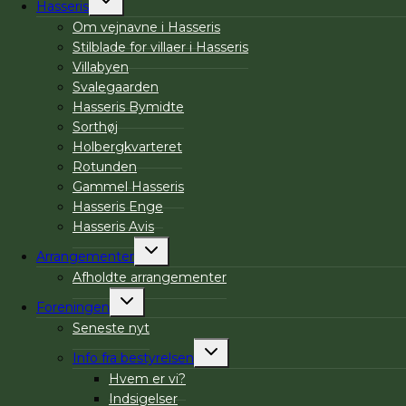
Hasseris
undermenu
Om vejnavne i Hasseris
Stilblade for villaer i Hasseris
Villabyen
Svalegaarden
Hasseris Bymidte
Sorthøj
Holbergkvarteret
Rotunden
Gammel Hasseris
Hasseris Enge
Hasseris Avis
Skift
Arrangementer
undermenu
Afholdte arrangementer
Skift
Foreningen
undermenu
Seneste nyt
Skift
Info fra bestyrelsen
undermenu
Hvem er vi?
Indsigelser