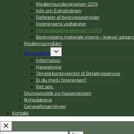
Medlemsundersøgelsen 2019
Info om Egholmlinjen
Referater af bestyrelsesmøder
Foreningens vedtægter
Persondataforordningen GDPR
Bestyrelsens materiale internt – kræver adga
Medlemsområdet
Skift
Bliv medlem
undermenu
Information
Haveservice
Tilmeld kontingentet til Betalingsservice
Er du med i foreningen?
Ret selv
Sponsorpolitik og Hasserisprisen
Nyhedsbreve
Generalforsamlinger
Kontakt