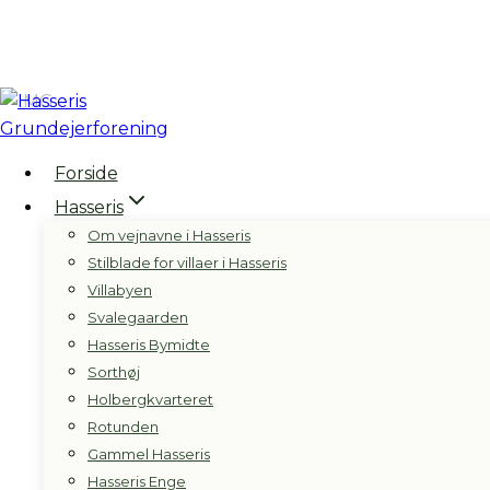
Fortsæt
til
indhold
Forside
Hasseris
Om vejnavne i Hasseris
Stilblade for villaer i Hasseris
Villabyen
Svalegaarden
Hasseris Bymidte
Sorthøj
Holbergkvarteret
Rotunden
Gammel Hasseris
Hasseris Enge