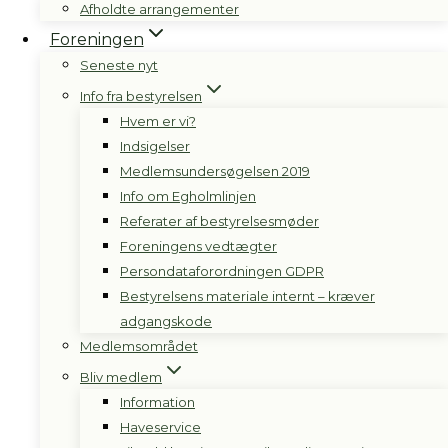
Afholdte arrangementer
Foreningen
Seneste nyt
Info fra bestyrelsen
Hvem er vi?
Indsigelser
Medlemsundersøgelsen 2019
Info om Egholmlinjen
Referater af bestyrelsesmøder
Foreningens vedtægter
Persondataforordningen GDPR
Bestyrelsens materiale internt – kræver
adgangskode
Medlemsområdet
Bliv medlem
Information
Haveservice