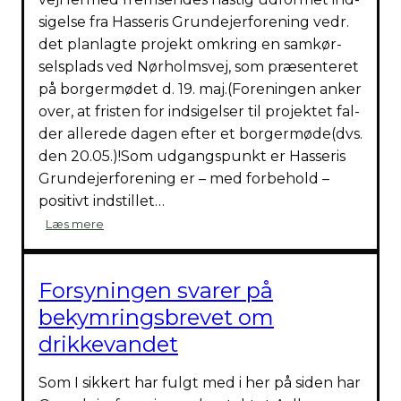
ris
si­gel­se fra Has­se­ris Grun­de­jer­for­e­ning vedr.
det plan­lag­te pro­jekt omkring en sam­kør­
sels­plads ved Nør­holms­vej, som præ­sen­te­ret
på bor­ger­mø­det d. 19. maj.(For­e­nin­gen anker
over, at fri­sten for ind­si­gel­ser til pro­jek­tet fal­
der alle­re­de dagen efter et bor­ger­mø­de(dvs.
den 20.05.)!Som udgangs­punkt er Has­se­ris
Grun­de­jer­for­e­ning er – med for­be­hold –
posi­tivt indstil­let…
Pend­
Læs mere
ler­
par­
ke­
Forsyningen svarer på
rings­
plads
bekymringsbrevet om
drikkevandet
Som I sik­kert har fulgt med i her på siden har