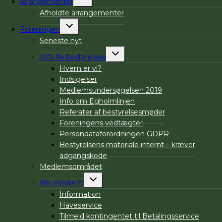
Arrangementer
undermenu
Afholdte arrangementer
Skift
Foreningen
undermenu
Seneste nyt
Skift
Info fra bestyrelsen
undermenu
Hvem er vi?
Indsigelser
Medlemsundersøgelsen 2019
Info om Egholmlinjen
Referater af bestyrelsesmøder
Foreningens vedtægter
Persondataforordningen GDPR
Bestyrelsens materiale internt – kræver
adgangskode
Medlemsområdet
Skift
Bliv medlem
undermenu
Information
Haveservice
Tilmeld kontingentet til Betalingsservice