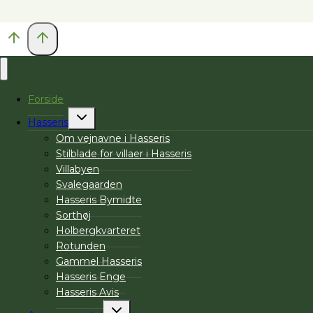
Forside
Skift
Hasseris
undermenu
Om vejnavne i Hasseris
Stilblade for villaer i Hasseris
Villabyen
Svalegaarden
Hasseris Bymidte
Sorthøj
Holbergkvarteret
Rotunden
Gammel Hasseris
Hasseris Enge
Hasseris Avis
Skift