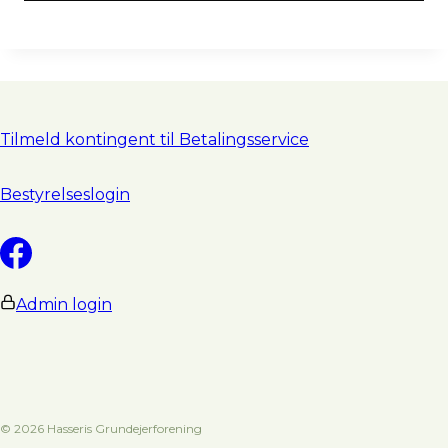
ris-
mai­
len
Tilmeld kontingent til Betalingsservice
Bestyrelseslogin
Admin login
© 2026 Hasseris Grundejerforening