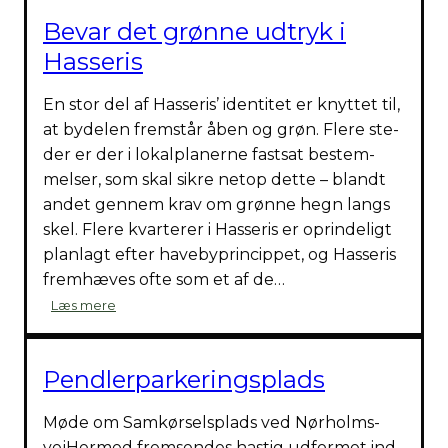
Bevar det grønne udtryk i
Hasseris
En stor del af Has­se­ris’ iden­ti­tet er knyt­tet til,
at byde­len frem­står åben og grøn. Fle­re ste­
der er der i lokal­pla­ner­ne fast­sat bestem­
mel­ser, som skal sik­re net­op det­te – blandt
andet gen­nem krav om grøn­ne hegn langs
skel. Fle­re kvar­te­rer i Has­se­ris er oprin­de­ligt
plan­lagt efter have­byprin­cip­pet, og Has­se­ris
frem­hæ­ves ofte som et af de…
Bevar
Læs mere
det
grøn­
ne
Pendlerparkeringsplads
udtryk
i
Møde om Sam­kør­sels­plads ved Nør­holms­
Has­
se­
vejHer­med frem­sen­des hastig udfor­met ind­