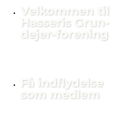
Vel­kom­men til
Has­se­ris Grun­
de­jer-for­e­ning
Få ind­fly­del­se
som med­lem