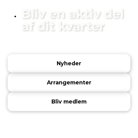
Bliv en aktiv del
af dit kvar­ter
Nyhe­der
Arran­ge­men­ter
Bliv med­lem