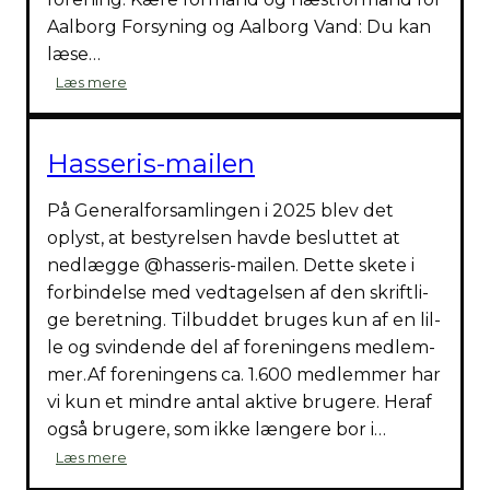
Aal­borg For­sy­ning og Aal­borg Vand: Du kan
læse…
Drik­
Læs mere
ke­
van­
det
Hasseris-mailen
i
Has­
På Gene­ral­for­sam­lin­gen i 2025 blev det
se­
ris
oplyst, at besty­rel­sen hav­de beslut­tet at
ned­læg­ge @hasseris-mailen. Det­te ske­te i
for­bin­del­se med ved­ta­gel­sen af den skrift­li­
ge beret­ning. Til­bud­det bru­ges kun af en lil­
le og svin­den­de del af for­e­nin­gens med­lem­
mer.Af for­e­nin­gens ca. 1.600 med­lem­mer har
vi kun et min­dre antal akti­ve bru­ge­re. Her­af
også bru­ge­re, som ikke læn­ge­re bor i…
Has­
Læs mere
se­