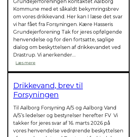
Grun­de­jer­for­e­nin­gen kon­tak­tet Aal­borg
Kom­mu­ne med et såkaldt bekym­rings­brev
om vores drik­ke­vand. Her kan I læse det svar
vi har fået fra For­sy­nin­gen. Kære Has­se­ris
Grun­de­jer­for­e­ning Tak for jeres opføl­gen­de
hen­ven­del­se og for den fort­sat­te, sag­li­ge
dia­log om beskyt­tel­sen af drik­ke­van­det ved
Dra­strup. Vi aner­ken­der…
For­
Læs mere
sy­
nin­
gen
Drikkevand, brev til
sva­
rer
Forsyningen
på
bekym­
Til Aal­borg For­sy­ning A/S og Aal­borg Vand
rings­
A/S’s ledel­ser og besty­rel­ser her­ef­ter FV Vi
bre­
tak­ker for jeres svar af 16. marts 2026 på
vet
om
vores hen­ven­del­se ved­rø­ren­de beskyt­tel­sen
drik­