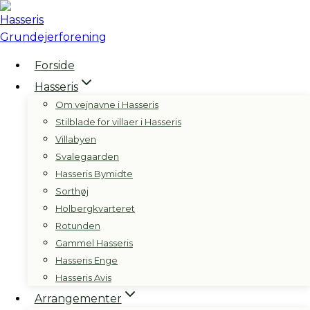
Fortsæt
til
indhold
Forside
Hasseris
Om vejnavne i Hasseris
Stilblade for villaer i Hasseris
Villabyen
Svalegaarden
Hasseris Bymidte
Sorthøj
Holbergkvarteret
Rotunden
Gammel Hasseris
Hasseris Enge
Hasseris Avis
Arrangementer