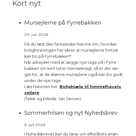
Kort nyt
Mursejlerne på Fyrrebakken
20. juli 2026
Fik du læst den fan­ta­sti­ske histo­rie om, hvor­dan
bolig­for­e­nin­gen har sik­ret at mur­sej­ler­ne fort­sat
kan bo på Fyr­re­bak­ken?
Når arbej­det med at læg­ge nye tage på i Fyr­re­
bak­ken om kort tid er til­en­de­bragt, så er der sør­
get for, at de skøn­ne mur­sej­le­re også kan bo godt
under de nye tage.
Læs histo­ri­en her:
Bolig­hjælp til him­mel­ha­vets
sej­le­re
(Tekst og bil­le­de: Jan Skri­ver)
Sommerhilsen og nyt Nyhedsbrev
6. juli 2026
I Nyheds­bre­vet kan du læse om efter­å­rets arran­