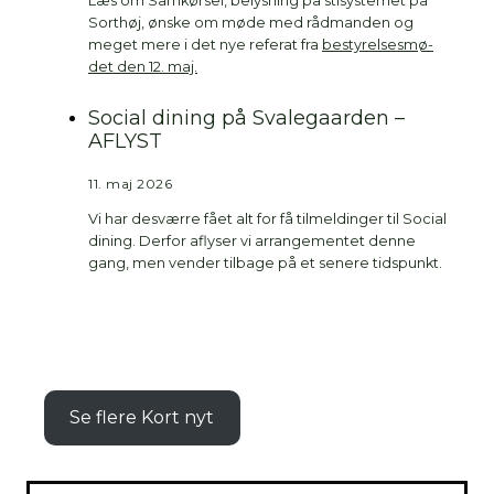
Læs om Sam­kør­sel, belys­ning på sti­sy­ste­met på
Sort­høj, ønske om møde med råd­man­den og
meget mere i det nye refe­rat fra
besty­rel­ses­mø­
det den 12. maj.
Social dining på Svalegaarden –
AFLYST
11. maj 2026
Vi har desvær­re fået alt for få til­mel­din­ger til Soci­al
dining. Der­for afly­ser vi arran­ge­men­tet den­ne
gang, men ven­der til­ba­ge på et sene­re tids­punkt.
Se fle­re Kort nyt